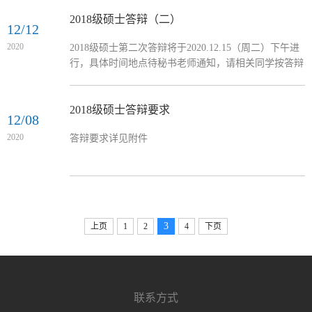
应与“决议”上的时间一致，如当时无法确定，确定后一
定修改，“硕士学位论文答辩资格审查表（表1）”必须
2018级硕士答辩（二）
12/12
直接从“北航研究生教育综合信息管理系统”中打印，不
2020
2018级硕士第二次答辩将于2020.12.15（周二）下午进
能用word自行编制，也不要导出打印（如不符合要求，
行，具体时间地点待秘书老师通知，请相关同学按答辩
将统一打印），打印后对照《显示报表：答辩申请表
要求准备好ppt、论文
（模板18...
2018级硕士答辩要求
12/08
2020
答辩要求详见附件
3
上页
1
2
4
下页
联系方式