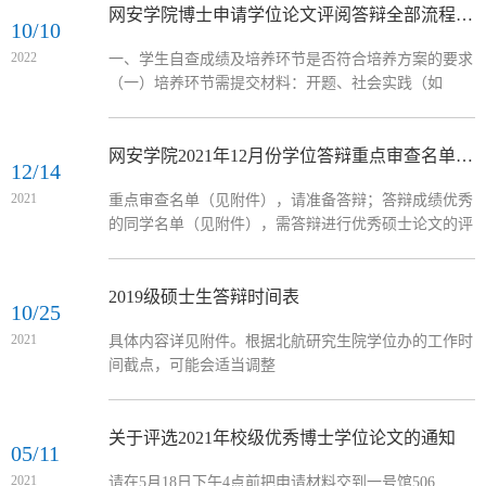
网安学院博士申请学位论文评阅答辩全部流程(202304整理）
10/10
2022
一、学生自查成绩及培养环节是否符合培养方案的要求
（一）培养环节需提交材料：开题、社会实践（如
需）、专业实践（如需）、学术报告、学术交流均需提
交电子版材料至学院教务办shenghh@buaa.edu.cn邮箱，
具体如下：1、开题：《开题报告考评表》扫描后转成
网安学院2021年12月份学位答辩重点审查名单及优硕评比
12/14
pdf格式，附开题报告+文献综述电子版（pdf、word均
2021
重点审查名单（见附件），请准备答辩；答辩成绩优秀
可）。《开题报告考核表》纸质版请自己保存好，学位
的同学名单（见附件），需答辩进行优秀硕士论文的评
论文答辩时要用。（一般需在开题后10天之内提交以上
选。时间暂定为12.16中午12:00，地点501，如有变动将
电子版材料，由学院...
提前通知
2019级硕士生答辩时间表
10/25
2021
具体内容详见附件。根据北航研究生院学位办的工作时
间截点，可能会适当调整
关于评选2021年校级优秀博士学位论文的通知
05/11
2021
请在5月18日下午4点前把申请材料交到一号馆506