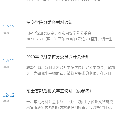
提交学院分委会材料通知
12/17
2020
经学院研究决定，本次网安学院分委会于
2020.12.21（周一）下午2:00在1号馆501召开，请学生
按要求提交学位授予审批材料，教师按要求提交相关导
师评定材料，学院材料接收时间为2020.12.18下午6点
前，逾期不候
2020年12月学位分委员会开会通知
12/12
2020
2020年12月19日计划召开学院学位评定分委员会，议题
之一为研究生导师确认，请符合要求的老师，在17日
（下周三）下午4点前将申请表交到一号馆506，请相互
转告，谢谢
硕士答辩后相关事宜说明（供参考）
12/12
2020
一、审批材料注意事项：（1）《硕士学位论文答辩资
格审查表》内的相应内容请仔细检查，包含答辩日期、
姓名、身份证等基本信息，“答辩时间”应准确录入，即