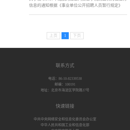
信息的通知根据《事业单位公开招聘人员暂行规定》
的科研创新团队。并在2019年接连荣获“2019年度杭...
（人事部令〔2005〕6号）、《关于进一步规范事业单
位公开招聘工作的通知》（人社部发〔2010〕92号）、
《工业和信息化部所属事业单位公开招聘人员实施办
法》（工信部〔2011〕153号）、《北京航空航天大学
上页
1
下页
教职工公开招聘管理办法》（北航人字﹝2018﹞17号）
等文件规定和精神，经学院申报、学校审定，现将北京
航空...
联系方式
电话：86-10-82339538
邮编：100191
地址：北京市海淀区学院路37号
快速链接
中共中央网络安全和信息化委员会办公室
中华人民共和国工业和信息化部