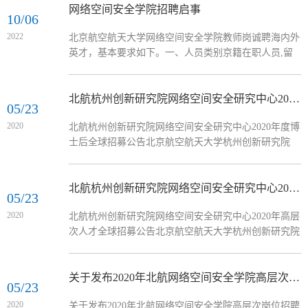
络空间安全博士后流动站、首批网络空间安全北京高精
网络空间安全学院招聘启事
10/06
尖学科，2021年荣获首届“国家网络安全先进集体”称
2022
北京航空航天大学网络空间安全学院教师岗诚聘海内外
号。学院设有信息安全、信息对抗技术和网络空间安全
英才，基本要求如下。一、人员类别京籍在职人员,留
3个本科专业，其中信息安全专业和信息对抗技术专业
学回国人员,博士后。二、任职条件1、具有国内外知名
为国家级一流...
大学和研究机构网络空间安全相关专业方向博士学位。
2、在科学研究方面取得的近五年内代表性成果中高水
北航杭州创新研究院网络空间安全研究中心2020年度博士后全球招募公告
05/23
平成果不少于5项，论文成果须为第一作者/通信作者
2020
北航杭州创新研究院网络空间安全研究中心2020年度博
（申请人的学生为第一作者）。代表性成果不仅限于发
士后全球招募公告北京航空航天大学杭州创新研究院
表高水平论文/论著、承担有较大学术影响和应用价值
（以下简称“研究院”）是一所由北京航空航天大学与浙
的项目研究、取得有...
江省、杭州市及滨江区三级政府共建的新型高水平研究
机构。在2019年接连荣获“2019年度杭州市最具影响力
北航杭州创新研究院网络空间安全研究中心2020年高层次人才全球招募公告
05/23
新型研发机构”和“浙江省2019年度优秀博士后科研工作
2020
北航杭州创新研究院网络空间安全研究中心2020年高层
站”两项殊荣。为汇聚一批创新青年人才，打造一支高
次人才全球招募公告北京航空航天大学杭州创新研究院
水平博士后科研队伍，进一步加强杭州高新区（滨...
（简称研究院）是一所由北京航空航天大学与浙江省、
杭州市及滨江区三级政府共建的新型高水平科研机构。
为加快实现研究院建设成为信息领域国际一流科研创新
关于发布2020年北航网络空间安全学院高层次岗位招聘信息的通知
05/23
平台的战略目标，研究院引进和培养一批引领前沿新兴
2020
关于发布2020年北航网络空间安全学院高层次岗位招聘
科技发展的卓越青年人才，打造一批具有国际一流水平