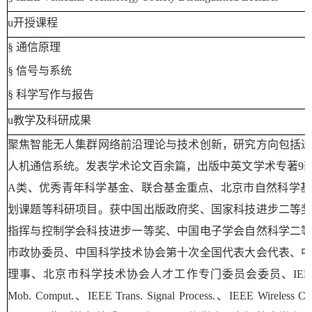
u
开授课程
§
通信原理
§
信号与系统
§
科学写作与报告
u
教学及科研成果
聚焦智能无人集群网络前沿理论与技术创新，研究方向包括
人机通信系统。发表学术论文百余篇，出版中英文学术专著
9
A
类、优秀青年科学基金、联合基金重点、北京市自然科学基
划课题等科研项目。获中国出版政府奖、国家科技进步二等
指挥与控制学会科技进步一等奖、中国电子学会自然科学二
市政协委员、中国科学技术协会第十次全国代表大会代表、
理事、北京市科学技术协会人才工作专门委员会委员、
IEE
Mob. Comput.
、
IEEE Trans. Signal Process.
、
IEEE Wireless Co