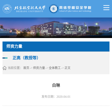
师资力量
正高（教授等）
当前位置：
首页
->
师资力量
->
全体教工
->
正文
白琳
发布日期：2020-04-01