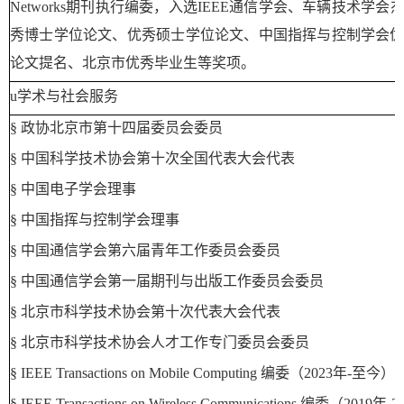
Networks
期刊执行编委，入选
IEEE
通信学会、车辆技术学会
秀博士学位论文、优秀硕士学位论文、中国指挥与控制学会
论文提名、北京市优秀毕业生等奖项。
u
学术与社会服务
§
政协北京市第十四届委员会委员
§
中国科学技术协会第十次全国代表大会代表
§
中国电子学会理事
§
中国指挥与控制学会理事
§
中国通信学会第六届青年工作委员会委员
§
中国通信学会第一届期刊与出版工作委员会委员
§
北京市科学技术协会第十次代表大会代表
§
北京市科学技术协会人才工作专门委员会委员
§
IEEE Transactions on Mobile Computing
编委
（
2023
年
-
至今
）
§
IEEE Transactions on Wireless Communications
编委（
2019
年
-
2