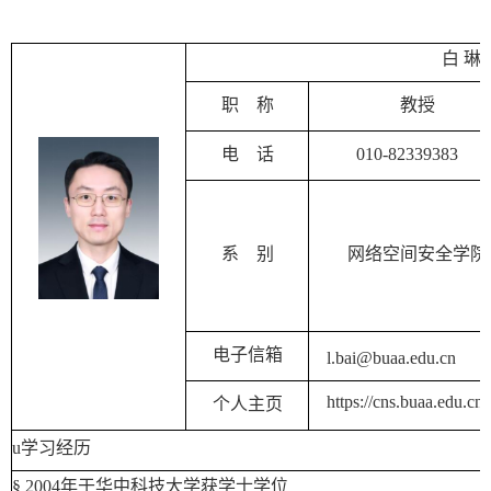
白
琳
职
称
教授
电
话
010-82339383
系
别
网络空间安全学院
电子信箱
l.bai@buaa.edu.cn
https://cns.buaa.edu.cn
个人主页
u
学习经历
§
2004
年于华中科技大学获学士学位