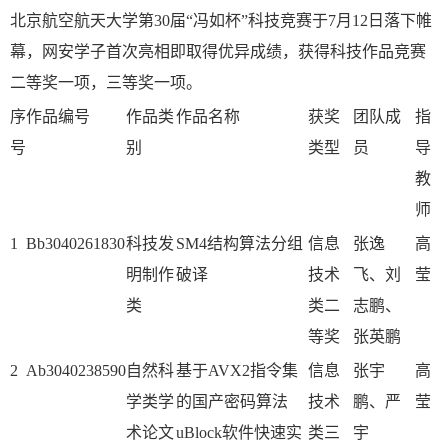
北京航空航天大学第30届“冯如杯”科技竞赛于7月12日落下帷
幕，网安学子首次亮相即取得优异成绩，获得科技作品竞赛
二等奖一项，三等奖一项。
序
作品编号
作品类
作品名称
获奖
团队成
指
号
别
类型
员
导
教
师
1
Bb3040261830
科技发
SM4结构算法分组
信息
张逸
高
明制作
破译
技术
飞、刘
莹
类
类二
志鹏、
等奖
张英鹏
2
Ab3040238590
自然科
基于AVX2指令集
信息
张宇
高
学类学
的国产密码算法
技术
鹏、严
莹
术论文
uBlock软件快速实
类三
宇