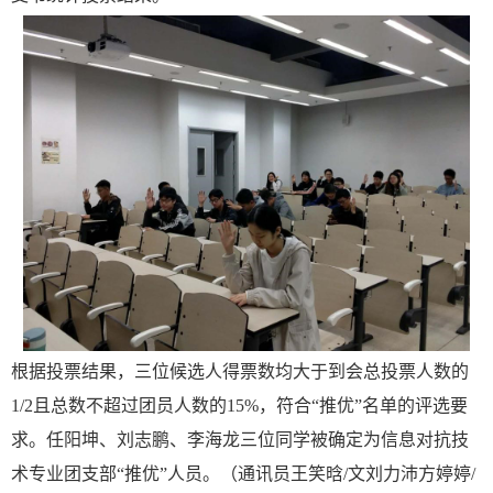
根据投票结果，三位候选人得票数均大于到会总投票人数的
1/2且总数不超过团员人数的15%，符合“推优”名单的评选要
求。任阳坤、刘志鹏、李海龙三位同学被确定为信息对抗技
术专业团支部“推优”人员。（通讯员王笑晗/文刘力沛方婷婷/