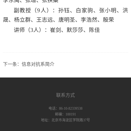
李东禹、张珊、张扶桑
副教授（9
人）：孙钰、白家驹、张小明、洪
晟、杨立群、王志远、唐明圣、李浩然、殷荣
讲师（3
人）
：崔剑、默莎莎、陈佳
下一条：
信息对抗系简介
联系方式
电话：86-10-82339538
邮编：100191
地址：北京市海淀区学院路37号