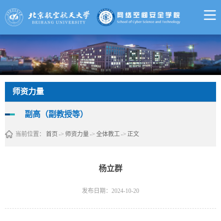
师资力量
副高（副教授等）
当前位置：
首页
->
师资力量
->
全体教工
->
正文
杨立群
发布日期：2024-10-20