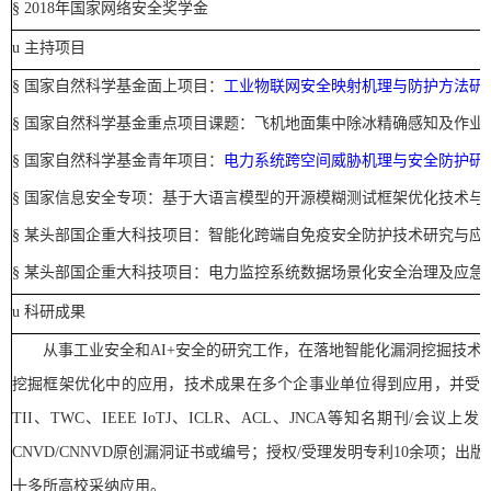
§
2018
年国家网络安全奖学金
u
主持项目
§
国家自然科学基金面上项目：
工业物联网安全映射机理与防护方法研
§
国家自然科学基金重点项目课题：
飞机地面集中除冰精确感知及作业
§
国家自然科学基金青年项目：
电力系统跨空间威胁机理与安全防护研
§
国家信息安全专项：基于大语言模型的开源模糊测试框架优化技术与
§
某头部国企重大科技项目：智能化跨端自免疫安全防护技术研究与应
§
某头部国企重大科技项目：电力监控系统数据场景化安全治理及应急
u
科研成果
从事工业安全和
AI+
安全的研究工作，在落地智能化漏洞挖掘技术
挖掘框架优化中的应用，技术成果在多个企事业单位得到应用，并受
TII
、
TWC
、
IEEE IoTJ
、
ICLR
、
ACL
、
JNCA
等知名期刊
/
会议上发
CNVD/CNNVD
原创漏洞证书
或编号；
授权
/
受理发明专利
10
余项；
出版
十多所高校采纳应用。