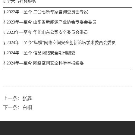
u
学术与社会服务
§
2022
年
—
至今
二〇七所专家咨询委员会专家
§
2023
年—至今 山东省新能源产业协会专委会委员
§
2023
年—至今 华能山东公司安全委员会委员
§
2024
年—至今“纵横”网络空间安全创新论坛学术委员会委员
§
2024
年—至今 信息网络安全期刊编委
§
2024
年—至今 网络空间安全科学学报编委
上一条：
张鑫
下一条：
白桐