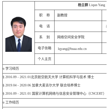
杨立群
Liqun Yang
职
称
副教授
电
话
系
别
网络空间安全学院
电子信箱
lqyang
@buaa.edu.cn
个人主页
u
学习经历
§
2
016.09 - 2021.01
北京航空航天大学 计算机科学与技术 博士
§
20
19.04 - 2020.06
加拿大麦吉尔大学 联合培养博士
§
20
16.09 - 2021.01
国家计算机网络与信息安全管理中心（
CNCERT
）
u
工作经历