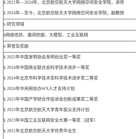
§
20
21
年
—
2024
年，
北京航空航天大学网络空间安全学院
，
讲师
§
2024
年—至今，
北京航空航天大学网络空间安全学院
，
副教授
u
研究领域
§
网络攻防、
漏洞挖掘、
大模型、工业互联网
u
荣誉及奖励
§
2025
年
中国发明协会发明创业奖一等奖
§
2024
年中国商业联合会科学技术进步一等奖
§
2024
年北京市科学技术奖科学技术进步奖二等奖
§
2024
年中央网信办
W
X
人才支持计划
§
2023
年中国产学研合作促进会创新成果奖二等奖
§
2023
年北京航空航天大学青年拔尖支持计划
§
2023
年中国工业互联网安全大赛一等奖（冠军）
§
2021
年
北京航空航天大学
优秀毕业生