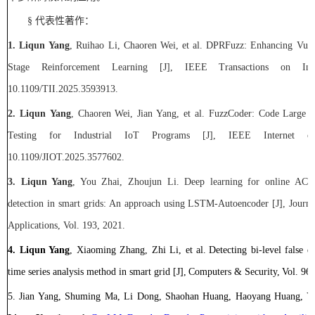
§
代表性
著作
：
1.
L
iqun
Yang
, Ruihao Li, Chaoren Wei,
et al.
DPRFuzz: Enhancing Vulne
Stage Reinforcement Learning
[J]
, IEEE Transactions on Indus
10.1109/TII.2025.3593913.
2.
L
iqun
Yang
, Chaoren Wei, Jian Yang, et al.
FuzzCoder: Code Large 
Testing for Industrial IoT Programs
[J], I
EEE Internet of
10.1109/JIOT.2025.3577602.
3.
Liqun Yang
, You Zhai, Zhoujun Li
.
Deep learning for online AC F
detection in smart grids: An approach using LSTM-Autoencoder
[J], Jour
Applications, Vol. 193, 2021.
4.
Liqun Yang
, Xiaoming Zhang, Zhi Li, et
al.
Detecting bi-level false d
time series analysis method in smart grid [J],
Computers & Security,
Vol. 96,
5.
Jian Yang, Shuming Ma, Li Dong, Shaohan Huang, Haoyang Huang, Y