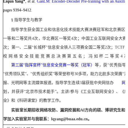
Liqun Yang
*
,
et al
.
GanLM: Encoder-Decoder Pre-training with an Auxiliar
pages 9394–9412
.
§
指导
学生
与教学
指导学生获全国工业和信息化技术技能大赛决赛冠军和北京赛区
一等和二等奖共
4
次，华北赛区一等奖
4
次；中国工业互联网安全大赛
次；第一、二届
“
长城杯
”
信息安全铁人三项赛全国二等奖
2
次；
TCTF
校网络安全技能竞赛总决赛第五名；冯如杯二等奖
4
第三届
“
指挥官杯
”
信息安全竞赛一等奖（冠军）
等，获
“
优秀指导
“
优秀领队奖
”
、
“
优秀组织奖
”
等荣誉称号
30
多项，助力北航多次荣膺
“
报、光明网等主流媒体报道
。
指导学生连续
3
届获批中央网信办
网
划，并获评
“
北京市技术能手
”
。主讲
/
参与《工业互联网安全》、《
全》和《科研课堂》
的
教学工作。
实验室长期招收
网络攻防
、
漏洞挖掘和
AI
方向的
硕、博研究生和
学加入实验室并与我联系：
lqyang
@buaa.edu.cn
。