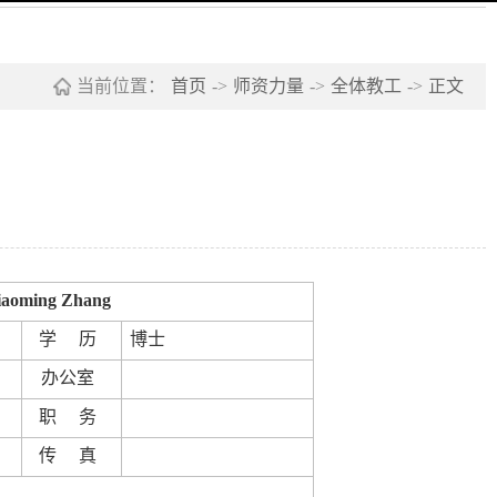
当前位置：
首页
->
师资力量
->
全体教工
->
正文
iaoming Zhang
学
历
博士
办
公
室
职
务
传
真