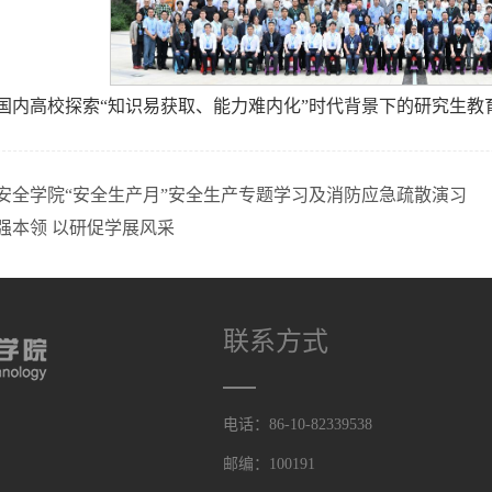
国内高校探索“知识易获取、能力难内化”时代背景下的研究生教
安全学院“安全生产月”安全生产专题学习及消防应急疏散演习
强本领 以研促学展风采
联系方式
电话：86-10-82339538
邮编：100191