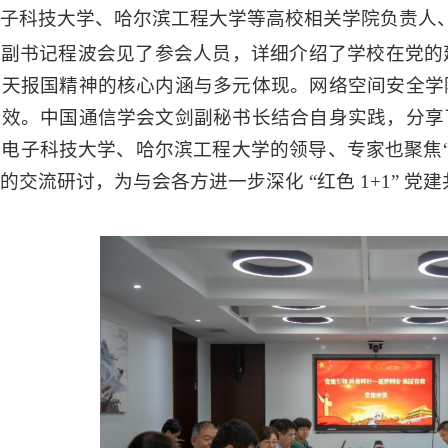
子科技大学、哈尔滨工程大学等高校相关学院负责人
委副书记程波会见了参会人员，详细介绍了学校在党的
空天报国精神的核心
内涵
与
多元体现
。网络空间安全学
成效
。中国通信学会文剑
副秘书长
结合自身实践，
分享
、电子科技大学、哈尔滨工程大学
的领导、专家也聚焦
的交流
研讨，为
与会各方进一步
深化
“红色 1+1”