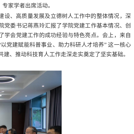
、专家学者出席活动
。
建设、高质量发展及立德树人工作中的整体情况，深
院党委书记蒋燕玲
汇报
了
学院
党建工作
基本情况、创
了学会党建工作的
成功
经验与
特色亮点
。
会上，来自
“以党建赋能科普事业、助力科研人才培养” 这一核心
 党建共建、推动科技育人工作走深走实奠定了坚实基础。