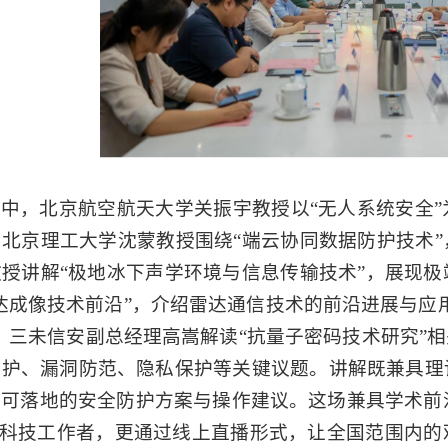
座
中
，北京航空航天大学
关振宇教授
以
“无人系统安全”
；北京理工大学沈蒙教授
围绕
“端云协同数据防护技术
授讲解“极地冰下声学环境与信息传输技术”，展现
达成像技术前沿
”，介绍雷达通信技术的前沿进展与应
，三未信安
副总经理高嵩
解读
“
抗量子密码技术研究
”
防护、漏洞防范、隐私保护等关键议题。讲解既兼具理
供可落地的安全防护方案与操作建议。这场兼具学术前
生与科技工作者，更通过线上直播形式，让全国范围内