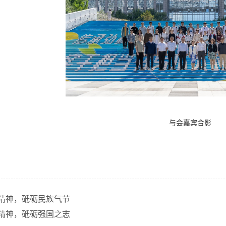
与会嘉宾合影
精神，砥砺民族气节
精神，砥砺强国之志