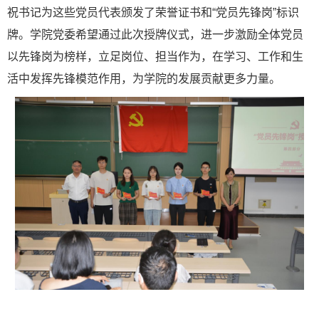
祝书记为这些党员代表颁发了荣誉证书和
“
党员先锋岗
”
标识
牌。学院党委希望通过此次授牌仪式，进一步激励全体党员
以先锋岗为榜样，立足岗位、担当作为，在学习、工作和生
活中发挥先锋模范作用，为学院的发展贡献更多力量。