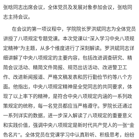
张晗同志出席会议，全体党员及发展对象参加会议，张晗同
志主持会议。
在会议的第一项议程中，学院院长罗洪斌同志为全体党员
讲授了八项规定专题党课。本次党课以
“深入学习中央八项规
定精神”为主题，从多个维度进行了深刻解读。罗洪斌同志详
细讲解了中央八项规定的主要内容，包括改进调查研究、精
简会议活动、精简文件简报、规范出访活动、改进警卫工
作、改进新闻报道、严格文稿发表和厉行勤俭节约等八个方
面。他指出，中央八项规定精神是全党同志的共同要求，体
现了以上率下的精神，是符合中央八项规定内涵的一系列政
策规定的统称，每一名党员都应当严格遵守。罗院长还通过
一系列详实的数据，进一步深入解读了八项规定的重要意义
和实践价值，强调中央八项规定是新时代共产党人的一张“金
色名片”。全体党员在党课学习中认真聆听、积极思考，纷纷