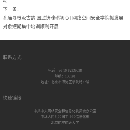
动
下一条：
孔庙寻根汲古韵 国监铸魂砺初心 | 网络空间安全学院拟发展
对象短期集中培训顺利开展
联系方式
电话：86-10-82339538
邮编：100191
地址：北京市海淀区学院路37号
快速链接
中共中央网络安全和信息化委员会办公室
中华人民共和国工业和信息化部
北京航空航天大学