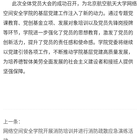
此次全体党员大会的成功召开，为北京航空航天大学网络
空间安全学院的基层党建工作注入了新的动力。通过专题党
课教育、党创基金立项、发展对象培训以及党员先锋岗授牌
等环节，学院进一步强化了党员的思想教育，激发了党员的
创新活力，提升了党员的责任感和使命感。学院党委将继续
以党建引领各项工作，不断推动学院基层党建高质量发展，
为培养德智体美劳全面发展的社会主义建设者和接班人提供
坚强保障。
上一条：
网络空间安全学院开展消防培训并进行消防疏散应急演练活