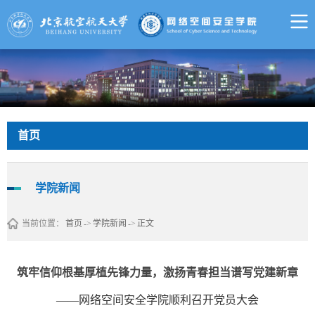
首页
学院新闻
当前位置：
首页
->
学院新闻
->
正文
筑牢信仰根基厚植先锋力量，激扬青春担当谱写党建新章
——网络空间安全学院顺利召开党员大会