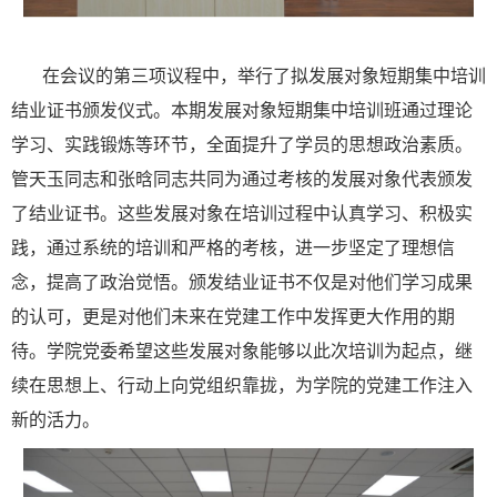
在会议的第三项议程中，举行了
拟发展
对象
短期集中培训
结业证书颁发仪式。本期发展对象
短期
集中培训班通过理论
学习、实践锻炼等环节，全面提升了学员的思想政治素质。
管天玉
同志和张晗同志共同为通过考核的发展对象代表颁发
了结业证书。这些发展对象在培训过程中认真学习、积极实
践，通过系统的培训和严格的考核，进一步坚定了理想信
念，提高了政治觉悟。颁发结业证书不仅是对他们学习成果
的认可，更是对他们未来在党建工作中发挥更大作用的期
待。学院党委希望这些发展对象能够以此次培训为起点，继
续在思想上、行动上向党组织靠拢，为学院的党建工作注入
新的活力。