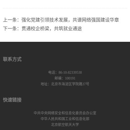
上一条：
强化党建引领技术发展，共谱网络强国建设华章
下一条：
贯通校企桥梁，共筑就业通途
联系方式
电话：86-10-82339538
邮编：100191
地址：北京市海淀区学院路37号
快速链接
中共中央网络安全和信息化委员会办公室
中华人民共和国工业和信息化部
北京航空航天大学