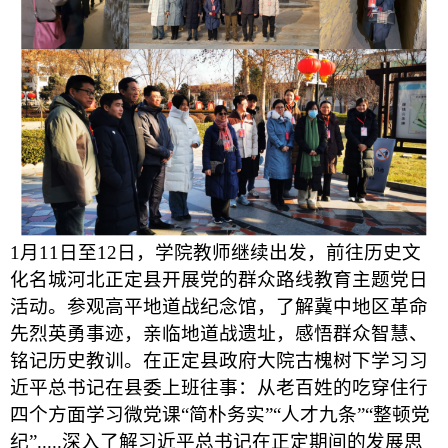
1月11日至12日，学院教师继续出发，前往历史文
化名城河北正定县开展党的群众路线教育主题党日
活动。参观高平地道战纪念馆，了解冀中地区革命
先烈英勇事迹，亲临地道战遗址，感悟群众智慧、
铭记历史教训。在正定县政府大院古槐树下学习习
近平总书记在县委上班往事：从老百姓的吃穿住行
四个方面学习微党课“简朴务实”“⼈才九条”“整顿党
纪”.....深入了解习近平总书记在正定期间的发展思