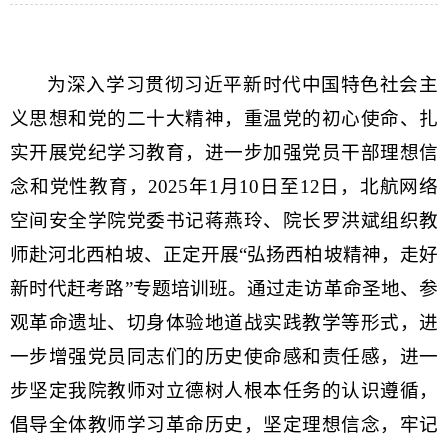
为深入学习贯彻习近平新时代中国特色社会主
义思想和党的二十大精神，重温党的初心使命
、
扎
实开展党纪学习教育，进一步加强党员干部理想信
念和党性教育，
202
5
年
1
月
1
0
日
至
12日
，
北航网络
空间安全学院党委书记蒋燕玲、院长罗洪斌组织教
师
赴河北西柏坡
、
正定
开展
“弘扬西柏坡精神，走好
新时代赶考路”
专题培训班
。
通过走访革命圣地、参
观革命遗址、
切身体验地道战实践教学等形式，
进
一步增强党员同志们的历史使命感和责任感
，
进一
步坚定我院教师对立德树人根本任务的认识遵循，
倡导全体教师
学习革命历史，坚定
理想信念
，牢记