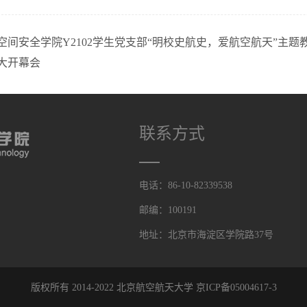
空间安全学院Y2102学生党支部“明校史航史，爱航空航天”主题
大开幕会
联系方式
电话：86-10-82339538
邮编：100191
地址：北京市海淀区学院路37号
版权所有 2014-2022 北京航空航天大学
京ICP备05004617-3