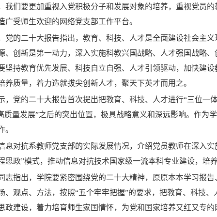
，我们要更加重视入党积极分子和发展对象的培养，重视党员的
造广受师生欢迎的网络党支部工作平台。
，党的二十大报告指出，教育、科技、人才是全面建设社会主义
源、创新是第一动力，深入实施科教兴国战略、人才强国战略、
要坚持教育优先发展、科技自立自强、人才引领驱动，加快建设
培养质量，着力造就拔尖创新人才，聚天下英才而用之。
示，党的二十大报告首次提出把教育、科技、人才进行“三位一体
“高质量发展”之后的突出位置，极具战略意义和深远影响。作为
作。
信息对抗系教师党支部的实际发展情况，介绍党员教师在深入实
课程思政”模式，推动信息对抗技术国家级一流本科专业建设，培
同志指出，学院要紧密围绕党的二十大精神，原原本本学习报告
场、观点、方法，按照“五个牢牢把握”的要求，把教育、科技
思政建设，着力培育师生家国情怀，为党和国家培养又红又专的