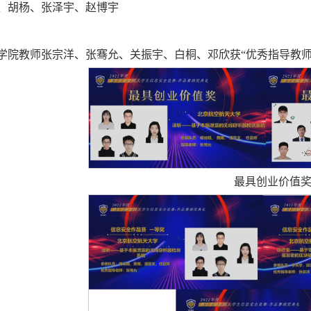
、胡杨、张泽宇、赵博宇
学院教师张宗洋、张骞允、关振宇、白桐、邓欣获“优秀指导教师
最具创业价值