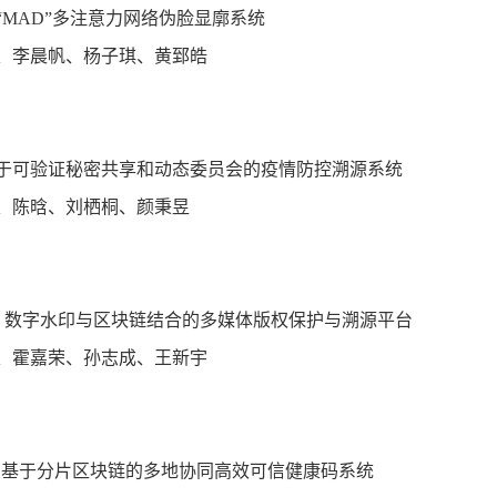
“MAD”多注意力网络伪脸显廓系统
、李晨帆、杨子琪、黄郅皓
：
于可验证秘密共享和动态委员会的疫情防控溯源系统
、陈晗、刘栖桐、颜秉昱
：
right：数字水印与区块链结合的多媒体版权保护与溯源平台
、霍嘉荣、孙志成、王新宇
：
hain：基于分片区块链的多地协同高效可信健康码系统