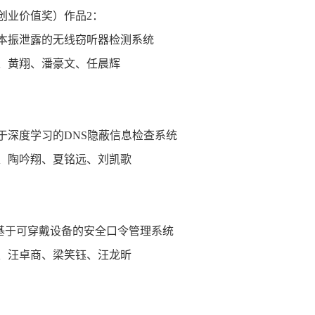
创业价值奖）作品2：
本振泄露的无线窃听器检测系统
、黄翔、潘豪文、任晨辉
：
于深度学习的DNS隐蔽信息检查系统
、陶吟翔、夏铭远、刘凯歌
：
s——基于可穿戴设备的安全口令管理系统
、汪卓商、梁笑钰、汪龙昕
：