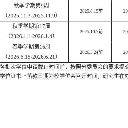
秋季学期第
9
周
2025.8.15前
20
（
202
5
.11.
3
-202
5
.11.
9
）
秋季学期第
1
7
周
2025.10.7前
20
（
202
6
.1.
1
-202
6
.1.
4
）
春季学期第
1
6
周
2026.3.24前
20
（
202
6
.6.
15
-202
6
.6.
21
）
各批次学位申请截止时间前，按照分委员会的要求提
学位证书上落款日期为校学位会召开时间，研究生在