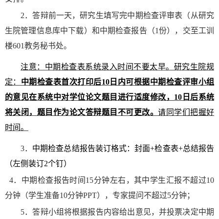
2
．答辩前一天，研究生填写完中期检查评审表（从研究
生院管理信息库中下载）和中期检查报告（
1
份），交至工训
楼
601
教务秘书处。
注意：中期检查表系统录入时间不要太早。研究生院规
定：
中期检查表首次打印后
10
日内可根据中期检查评审小组
的意见在系统中对学位论文题目进行适度修改，
10
日后系统
将关闭，题目作为论文答辩题目不可更改。
请同学们把握好
时间。
3
．
中期检查总结报告装订格式：封面
+
检查表
+
总结报告
（左侧装订
2
个钉）
4
．中期检查报告时间
15
分钟左右，其中学生汇报不超过
10
分钟（学生准备
10
分钟
PPT
），专家提问不超过
5
分钟；
5
．答辩小组将根据报告内容给出意见，并投票决定中期