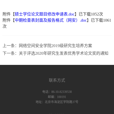
附件【
硕士学位论文题目修改申请表.doc
】已下载
1052
次
附件【
中期检查表封面及报告格式（网安）.doc
】已下载
1061
次
上一条：
网络空间安全学院2019级研究生培养方案
下一条：
关于评选2020年研究生发表优秀学术论文奖的通知
联系方式
电话：86-10-82339538
邮编：100191
地址：北京市海淀区学院路37号